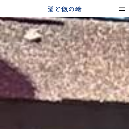
酒と飯の﨑